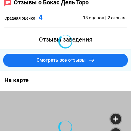
Отзывы о Бокас Дель Торо
приглушённый свет, много натурального
тёмного дерева, на стенах — картины и
4
18 оценок | 2 отзыва
Средняя оценка:
мелованные доски с выдержками из меню.
Особенную атмосферу создают подвесные
кованые светильники, отсылающие к эпохе
Отзывы заведения
рыцарства, и выступающие на контрасте
настольные торшеры — один из символов
Смотреть все отзывы
домашнего тепла и уюта. Украсили
пространство сочной зеленью и аккуратными
На карте
композициями из декоративной травы и
комнатных растений, а доминантной в
интерьере сделали массивную барную стойку
с фактурной резьбой и орнаментом. Для
комфортного размещения гостей
организовали разные варианты посадок: от