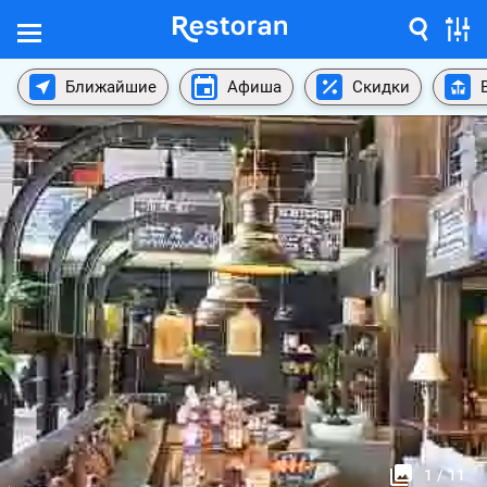
Ближайшие
Афиша
Скидки
1
/
11