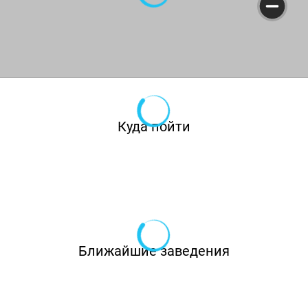
удобных кресел до мягких диванов и
плетёной мебели из ротанга.
В меню — европейская кухня с упором на
мясные блюда, приготовленные на гриле:
сочные стейки, куриные крылышки,
Куда пойти
морепродукты, рёбрышки, а в числе
фирменных блюд — запечённая баранья нога
с томатами и кинзой, которая готовится на
углях в течение 6 часов.
Маленькие гости могут сделать заказ по
Ближайшие заведения
отдельному детскому меню, а взрослые —
посмотреть спортивную трансляцию или
насладиться живой музыкой в исполнении