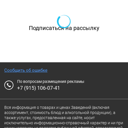
талантливых артистов. По будням действует
меню так называемых «Больших обедов»
(бизнес-ланчи), а если блюдо по вкусу не
Подписаться на рассылку
нашлось, можно воспользоваться скидкой
20% на основное меню.
Удобная бесплатная парковка, быстрый
интернет и вежливый сервис ждёт всех
наших гостей.
Сообщить об ошибке
По вопросам размещения рекламы
Бокас Дель Торо на улице Маршала Рыбалко
+7 (915) 106-07-41
— место, в которое днём можно прийти с
семьёй, а вечером — отдохнуть с друзьями
Вся информация о товарах и ценах Заведений (включая
под аккомпанемент живой музыки и
ассортимент, стоимость блюд и алкогольной продукции), а
прохладных напитков. А если охота остаться
также услугах, предоставленная на сайте, носит
исключительно информационно-справочный характер и ни при
дома - заказывайте доставку, ресторанная