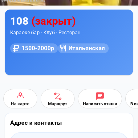
Фото предоставлены заведением
108
(закрыт)
Караоке-бар
·
Клуб
· Ресторан
1500-2000р
Итальянская
На карте
Маршрут
Написать отзыв
В и
Адрес и контакты