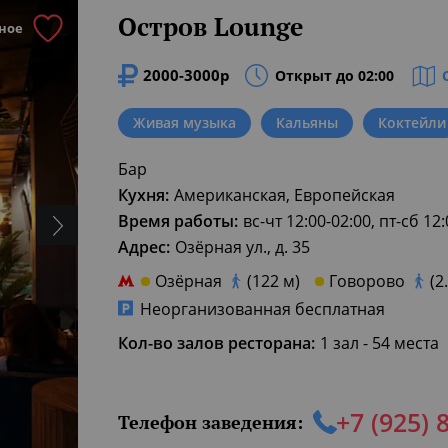
Остров Lounge
ное
2000-3000р
Открыт до 02:00
Живая музыка
Кальяны
Коктейли
Бар
Кухня:
Американская, Европейская
Время работы:
вс-чт 12:00-02:00, пт-сб 12
Адрес:
Озёрная ул., д. 35
Озёрная
(122 м)
Говорово
(2
Неорганизованная бесплатная
Кол-во залов ресторана:
1 зал - 54 места
+7 (925) 
Телефон заведения: