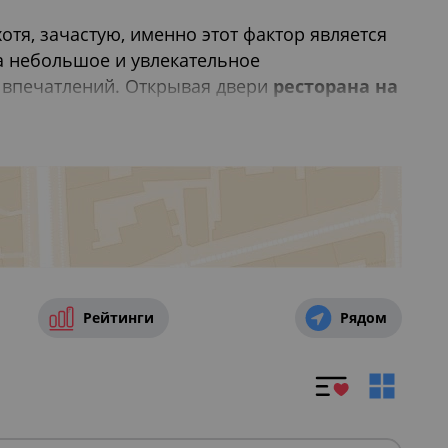
отя, зачастую, именно этот фактор является
а небольшое и увлекательное
и впечатлений. Открывая двери
ресторана на
к и совершенно экзотическую кулинарную
кафе или изысканным залом для
 метров от немецкой пивной или
ной может оказаться изысканный ресторан с
тей доступна совсем рядом.
дней рождения
,
Где провести свадьбу в
Рейтинги
Рядом