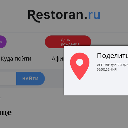
е
🎂
День
а
рождения
Поделить
Куда пойти
Афиши
Скидки
используется дл
заведения
Фильтры
е
ице