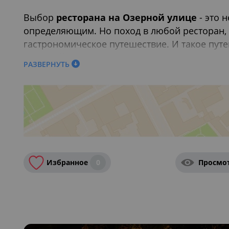
Выбор
ресторана на Озерной улице
- это 
определяющим. Но поход в любой ресторан, 
гастрономическое путешествие. И такое пут
Озерной улице
, можно обнаружить заведен
РАЗВЕРНУТЬ
традицию. Демократичный ирландский бар л
торжественных случаев. Сдержанный и солид
итальянской траттории. А между простеньки
авторской кухней. Особенно приятно, что т
Также вас могут заинтересовать:
Завтраки в 
Москве
,
14 февраля в ресторанах Москвы
,
Ре
Избранное
0
Просмо