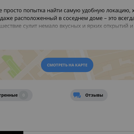
не просто попытка найти самую удобную локацию, х
даже расположенный в соседнем доме – это всегд
ешествие сулит немало вкусных и ярких открытий 
ие, чья кухня представляет как традиционную, та
егко соседствует с уютным домашним грузинским 
ный английский паб может расположиться в сотне
м кафе с блинами и выпечкой и небольшой кальян
акая широкая палитра гастрономических возможнос
СМОТРЕТЬ НА КАРТЕ
ресторанах Москвы
,
Рестораны для празднования 
стораны на 8 марта 2026 в Москве
тренные
0
Отзывы