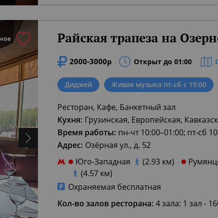
Райская трапеза на Озер
ное
2000-3000р
Открыт до 01:00
Диджей
Живая музыка пт-сб с 19:00
Ресторан, Кафе, Банкетный зал
Кухня:
Грузинская, Европейская, Кавказс
Время работы:
пн-чт 10:00–01:00; пт-сб 10
Адрес:
Озёрная ул., д. 52
Юго-Западная
(2.93 км)
Румянц
(4.57 км)
Охраняемая бесплатная
Кол-во залов ресторана:
4 зала: 1 зал - 1