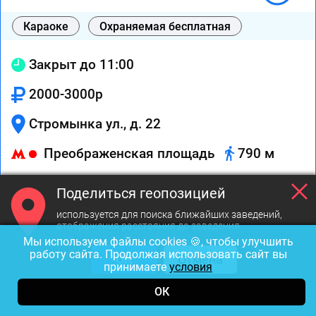
Караоке
Охраняемая бесплатная
Закрыт до 11:00
2000-3000р
Стромынка ул., д. 22
Преображенская площадь
790 м
Охраняемая бесплатная
Поделиться геопозицией
используется для поиска ближайших заведений,
отображения расстояния до заведения
Вызов
На карте
Маршрут
Мы используем файлы cookies 🍪, чтобы улучшить
работу сайта. Продолжая использовать сайт вы
ОК
Отмена
принимаете
условия
ОК