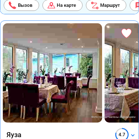
Вызов
На карте
Маршрут
Фото предоставлены заведением
Яуза
4.7