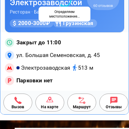
Электрозаводской
60 отзывов
Ресторан ·
Банкетный зал
·
Кафе
Определяем
местоположение...
2000-3000₽
Грузинская
Закрыт до 11:00
ул. Большая Семеновская, д. 45
Электрозаводская
513 м
Парковки нет
Вызов
На карте
Маршрут
Отзывы