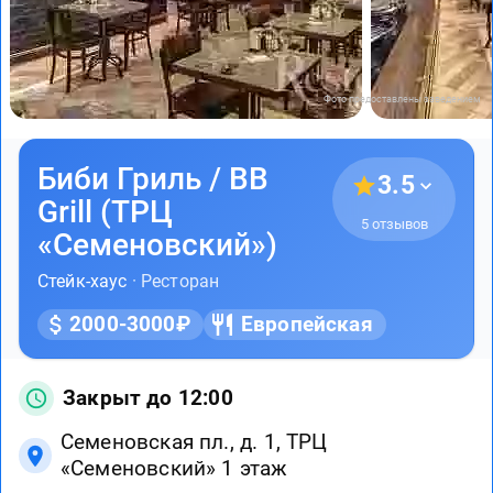
Фото предоставлены заведением
Биби Гриль / BB
3.5
Grill (ТРЦ
5 отзывов
«Семеновский»)
Стейк-хаус
· Ресторан
2000-3000₽
Европейская
Закрыт до 12:00
Семеновская пл., д. 1, ТРЦ
«Семеновский» 1 этаж