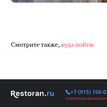
Смотрите также,
куда пойти
Летние веранды
Б
Свадьба
З
+7 (915) 106-0
по вопросам размещени