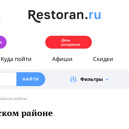
е
🎂
День
а
рождения
Куда пойти
Афиши
Скидки
Фильтры
ковском районе
ском районе