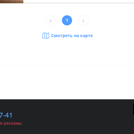
1
Смотреть на карте
ранчи
День
автраки
Лучш
7-41
я рекламы