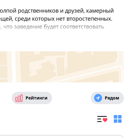
толпой родственников и друзей, камерный
щей, среди которых нет второстепенных.
, что заведение будет соответствовать
ика может подойти просторный и
ожно организовать в ближайшем к дому
станет особым событием для всей семьи,
атичная вечеринка в кругу близких друзей
провести время и где есть площадка для
дней рождения
,
Где провести свадьбу в
Рейтинги
Рядом