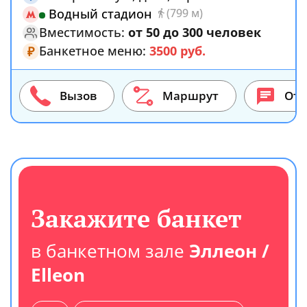
Водный стадион
(799 м)
Вместимость:
от 50 до 300 человек
Банкетное меню:
3500 руб.
₽
Вызов
Маршрут
От
Закажите банкет
в банкетном зале
Эллеон /
Elleon