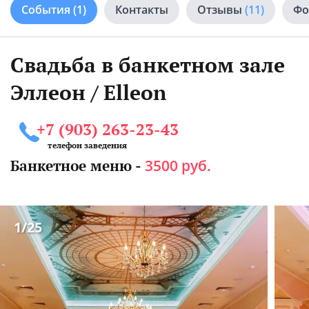
События
(1)
Контакты
Отзывы
(11)
Фо
Свадьба в банкетном зале
Эллеон / Elleon
+7 (903) 263-23-43
телефон заведения
Банкетное меню -
3500 руб.
1
/25