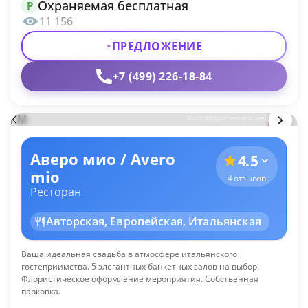
Охраняемая бесплатная
P
11 156
ПРЕДЛОЖЕНИЕ
+7 (499) 226-18-84
КМ
Фото предоставлены заведением
Аверо мио / Avero
4.5
mio
4 отзывов
Ресторан
Авторская, Европейская, Итальянская
Ваша идеальная свадьба в атмосфере итальянского
гостеприимства. 5 элегантных банкетных залов на выбор.
Флористическое оформление мероприятия. Собственная
парковка.