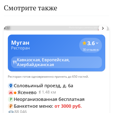
Смотрите также
КМ
Фото предоставлены заведением
Муган
3.6
Ресторан
30 отзывов
Кавказская, Европейская,
Азербайджанская
Ресторан готов одновременно принять до 650 гостей.
Соловьиный проезд, д. 6а
Ясенево
1.48 км
Неорганизованная бесплатная
P
Банкетное меню:
от 3000 руб.
₽
88 046