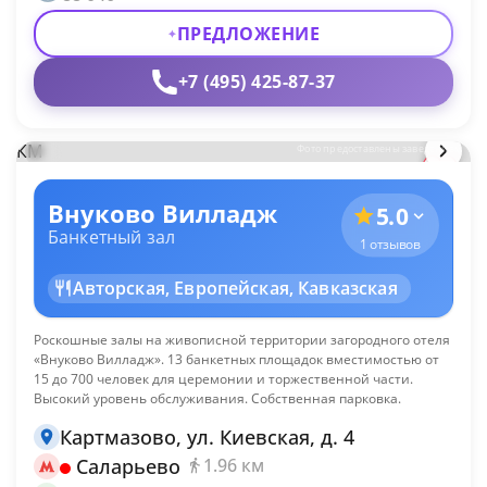
ПРЕДЛОЖЕНИЕ
+7 (495) 425-87-37
КМ
Фото предоставлены заведением
Внуково Вилладж
5.0
Банкетный зал
1 отзывов
Авторская, Европейская, Кавказская
Роскошные залы на живописной территории загородного отеля
«Внуково Вилладж». 13 банкетных площадок вместимостью от
15 до 700 человек для церемонии и торжественной части.
Высокий уровень обслуживания. Собственная парковка.
Картмазово, ул. Киевская, д. 4
Саларьево
1.96 км