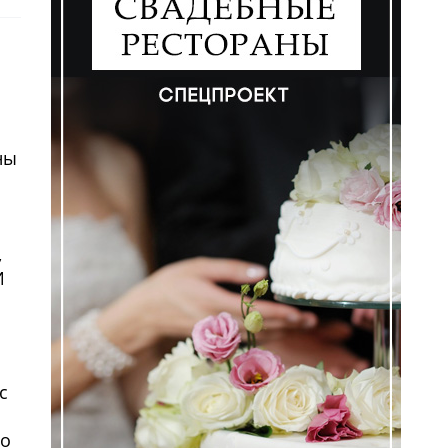
ны
,
И
с
ло