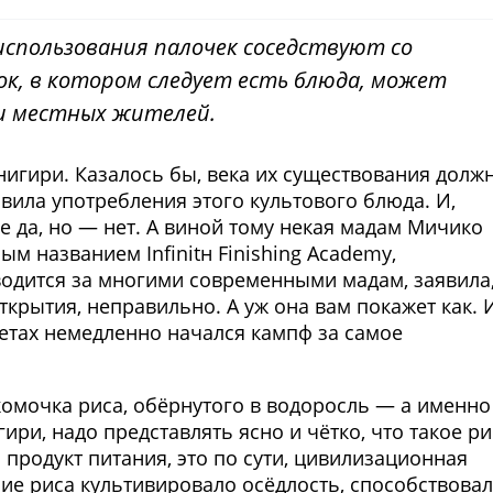
использования палочек соседствуют со
к, в котором следует есть блюда, может
 и местных жителей.
игири. Казалось бы, века их существования долж
ила употребления этого культового блюда. И,
е да, но — нет. А виной тому некая мадам Мичико
м названием Infinitн Finishing Academy,
 водится за многими современными мадам, заявила
ткрытия, неправильно. А уж она вам покажет как. 
етах немедленно начался кампф за самое
комочка риса, обёрнутого в водоросль — а именно
гири, надо представлять ясно и чётко, что такое ри
 продукт питания, это по сути, цивилизационная
ие риса культивировало осёдлость, способствова