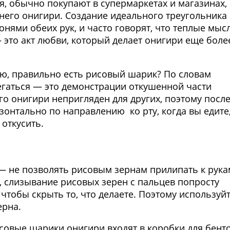
я, обычно покупают в супермаркетах и магазинах,
него онигири. Создание идеального треугольника
онями обеих рук, и часто говорят, что теплые мыс
— это акт любви, который делает онигири еще боле
нию, правильно есть рисовый шарик? По словам
регаться — это демонстрации откушенной части
го онигири непригляден для других, поэтому посл
зонтально по направлению ко рту, когда вы едите
 откусить.
Фото предоставлены заведени
 — не позволять рисовым зернам прилипать к рука
, слизывание рисовых зерен с пальцев попросту
 чтобы скрыть то, что делаете. Поэтому используй
ерна.
исовые шарики онигири входят в коробки для бенто