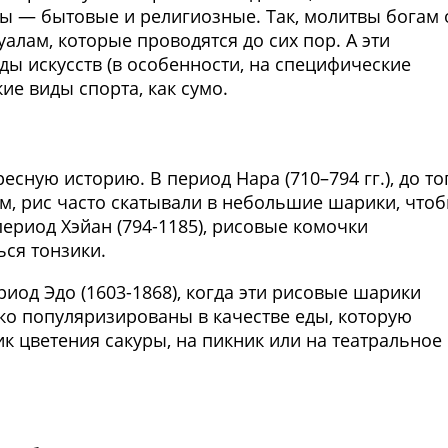
ы — бытовые и религиозные. Так, молитвы богам 
алам, которые проводятся до сих пор. А эти
иды искусств (в особенности, на специфические
кие виды спорта, как сумо.
Фото предоставлены заведени
сную историю. В период Нара (710–794 гг.), до то
м, рис часто скатывали в небольшие шарики, что
период Хэйан (794-1185), рисовые комочки
ся тонзики.
иод Эдо (1603-1868), когда эти рисовые шарики
о популяризированы в качестве еды, которую
ик цветения сакуры, на пикник или на театральное
Фото предоставлены заведени