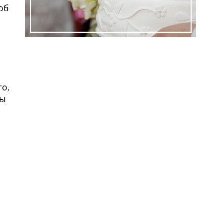
об
ем
го,
бы
ем