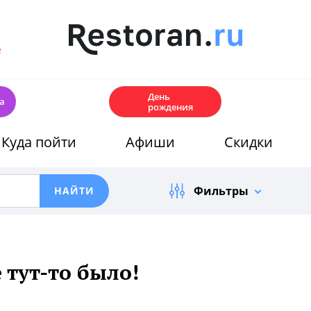
е
🎂
День
а
рождения
Куда пойти
Афиши
Скидки
Фильтры
 тут-то было!