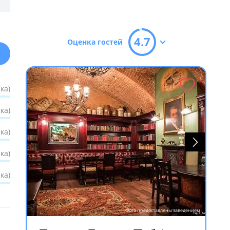
4.7
Оценка гостей
ка)
ка)
ка)
ка)
ка)
Фото предоставлены заведением