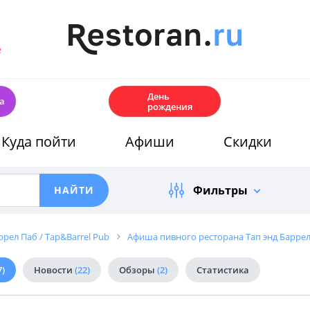
е
🎂
День
а
рождения
Куда пойти
Афиши
Скидки
Фильтры
рел Паб / Tap&Barrel Pub
Афиша пивного ресторана Тап энд Баррел 
7)
Новости
(22)
Обзоры
(2)
Статистика