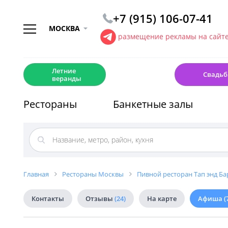
+7 (915) 106-07-41
МОСКВА
размещение рекламы на сайт
☀️
💍
Летние
Свадьб
веранды
Рестораны
Банкетные залы
Главная
Рестораны Москвы
Пивной ресторан Тап энд Бар
Контакты
Отзывы
(24)
На карте
Афиша
(