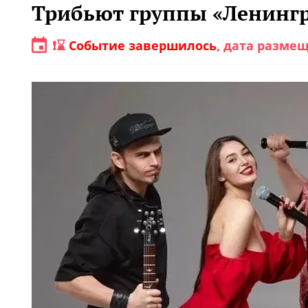
Трибьют группы «Ленинг
❗⌛️
Событие завершилось
, дата размещ