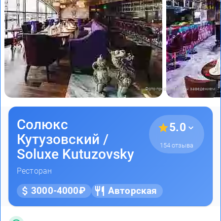
Фото предоставлены заведением
Солюкс
5.0
Кутузовский /
154 отзыва
Soluxe Kutuzovsky
Ресторан
3000-4000₽
Авторская